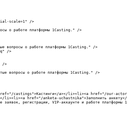
ial-scale=1" />

осы о работе платформы 1Casting." />

ые вопросы о работе платформы 1Casting." />

q" />

 />

тые вопросы о работе платформы 1Casting." />

ref="/castings">Кастинги</a></li><li><a href="/our-actor
</li><li><a href="/anketa-uchastnika">Заполнить анкету</
е заявок, регистрации, VIP-аккаунте и работе платформы 1