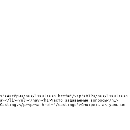
s">Актёры</a></li><li><a href="/vip">VIP</a></li><li><a 
a></li></ul></nav><h1>Часто задаваемые вопросы</h1>
Casting.</p><p><a href="/castings">Смотреть актуальные 