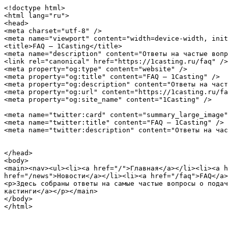
<!doctype html>

<html lang="ru">

<head>

<meta charset="utf-8" />

<meta name="viewport" content="width=device-width, init
<title>FAQ — 1Casting</title>

<meta name="description" content="Ответы на частые вопр
<link rel="canonical" href="https://1casting.ru/faq" />

<meta property="og:type" content="website" />

<meta property="og:title" content="FAQ — 1Casting" />

<meta property="og:description" content="Ответы на част
<meta property="og:url" content="https://1casting.ru/fa
<meta property="og:site_name" content="1Casting" />

<meta name="twitter:card" content="summary_large_image"
<meta name="twitter:title" content="FAQ — 1Casting" />

<meta name="twitter:description" content="Ответы на час
</head>

<body>

<main><nav><ul><li><a href="/">Главная</a></li><li><a h
href="/news">Новости</a></li><li><a href="/faq">FAQ</a>
<p>Здесь собраны ответы на самые частые вопросы о подач
кастинги</a></p></main>

</body>

</html>