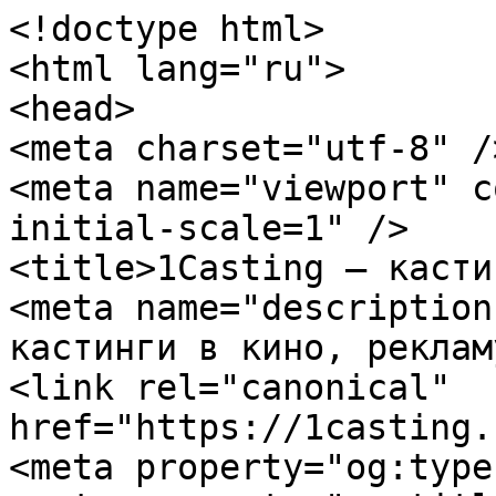
<!doctype html>

<html lang="ru">

<head>

<meta charset="utf-8" />
<meta name="viewport" c
initial-scale=1" />

<title>1Casting — касти
<meta name="description
кастинги в кино, реклам
<link rel="canonical" 
href="https://1casting.
<meta property="og:type