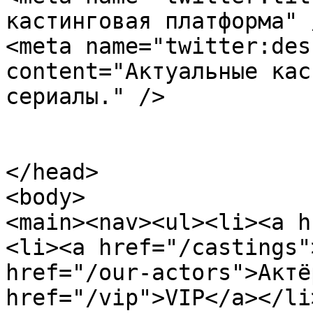
кастинговая платформа" /
<meta name="twitter:des
content="Актуальные кас
сериалы." />

</head>

<body>

<main><nav><ul><li><a h
<li><a href="/castings"
href="/our-actors">Актё
href="/vip">VIP</a></li