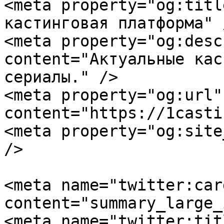
<meta property="og:titl
кастинговая платформа" /
<meta property="og:desc
content="Актуальные кас
сериалы." />

<meta property="og:url" 
content="https://1casti
<meta property="og:site
/>

<meta name="twitter:card
content="summary_large_
<meta name="twitter:tit