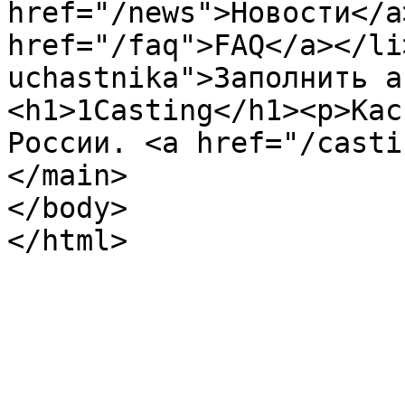
href="/news">Новости</a
href="/faq">FAQ</a></li
uchastnika">Заполнить а
<h1>1Casting</h1><p>Кас
России. <a href="/casti
</main>

</body>

</html>