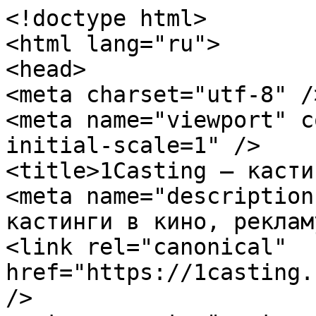
<!doctype html>

<html lang="ru">

<head>

<meta charset="utf-8" />
<meta name="viewport" c
initial-scale=1" />

<title>1Casting — касти
<meta name="description
кастинги в кино, реклам
<link rel="canonical" 
href="https://1casting.
/>
