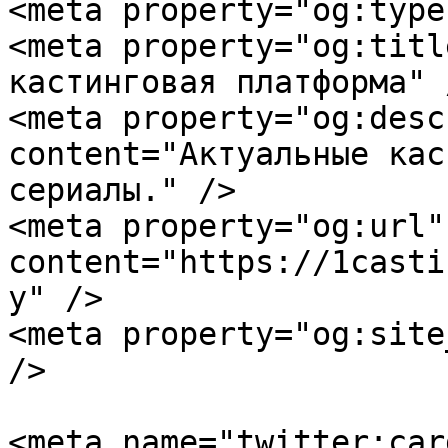
<meta property="og:type
<meta property="og:titl
кастинговая платформа" /
<meta property="og:desc
content="Актуальные кас
сериалы." />

<meta property="og:url" 
content="https://1casti
y" />

<meta property="og:site
/>

<meta name="twitter:card