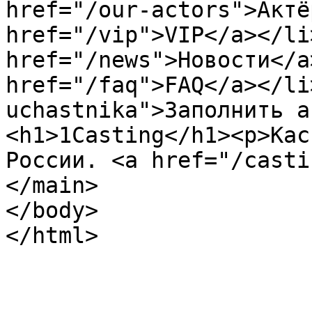
href="/our-actors">Актё
href="/vip">VIP</a></li
href="/news">Новости</a
href="/faq">FAQ</a></li
uchastnika">Заполнить а
<h1>1Casting</h1><p>Кас
России. <a href="/casti
</main>

</body>

</html>