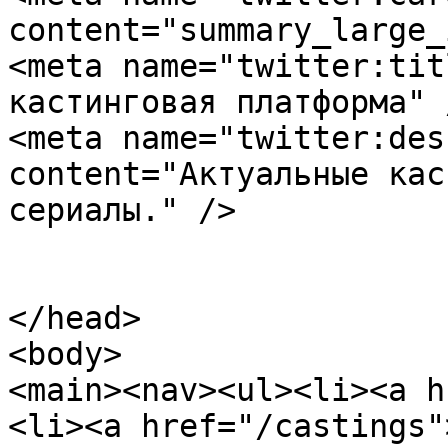
content="summary_large_
<meta name="twitter:tit
кастинговая платформа" /
<meta name="twitter:des
content="Актуальные кас
сериалы." />

</head>

<body>

<main><nav><ul><li><a h
<li><a href="/castings"